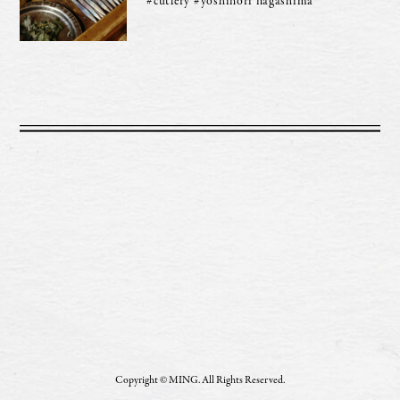
#cutlery
#yoshinori nagashima
Copyright © MING. All Rights Reserved.